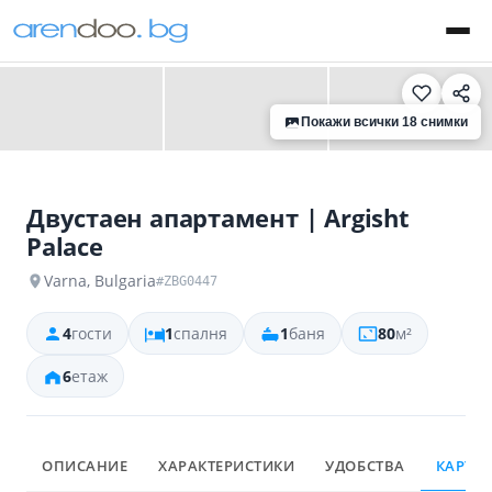
‹
›
Покажи всички 18 снимки
Двустаен апартамент | Argisht
Palace
Varna, Bulgaria
#ZBG0447
4
гости
1
спалня
1
баня
80
м²
6
етаж
ОПИСАНИЕ
ХАРАКТЕРИСТИКИ
УДОБСТВА
КАРТА