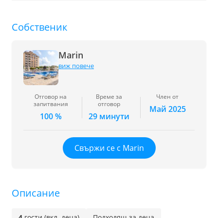
Собственик
Marin
виж повече
Отговор на
Време за
Член от
запитвания
отговор
Май 2025
100 %
29 минути
Свържи се с Marin
Описание
4
гости (вкл. деца)
Подходящ за деца