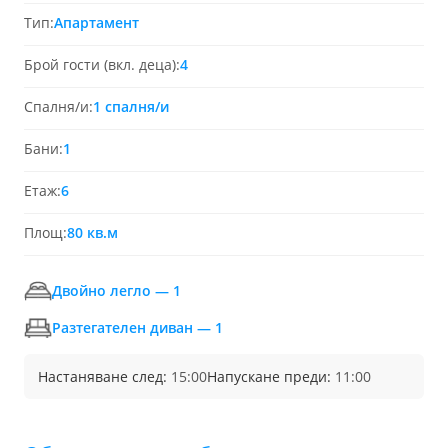
Тип:
Апартамент
Брой гости (вкл. деца):
4
Спалня/и:
1 спалня/и
Бани:
1
Етаж:
6
Площ:
80 кв.м
Двойно легло — 1
Разтегателен диван — 1
Настаняване след:
15:00
Напускане преди:
11:00