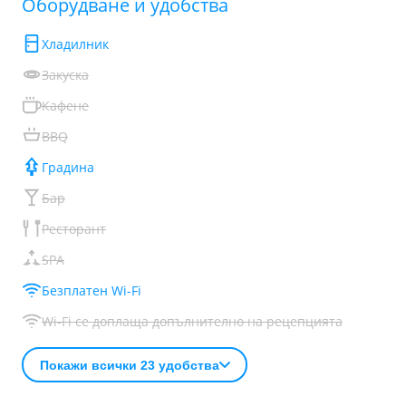
Обoрудване и удобства
Хладилник
Закуска
Кафене
BBQ
Градина
Бар
Ресторант
SPA
Безплатен Wi-Fi
Wi-Fi се доплаща допълнително на рецепцията
Покажи всички 23 удобства