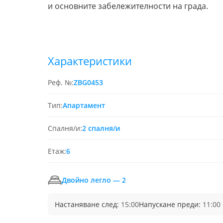
и основните забележителности на града.
Характеристики
Реф. №:
ZBG0453
Тип:
Апартамент
Спалня/и:
2 спалня/и
Етаж:
6
Двойно легло — 2
Настаняване след:
15:00
Напускане преди:
11:00