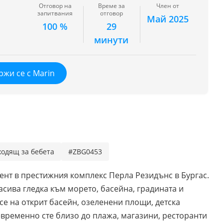
Отговор на
Време за
Член от
запитвания
отговор
Май 2025
100 %
29
минути
ржи се с Marin
ходящ за бебета
#ZBG0453
ент в престижния комплекс Перла Резидънс в Бургас.
асива гледка към морето, басейна, градината и
 се на открит басейн, озеленени площи, детска
временно сте близо до плажа, магазини, ресторанти