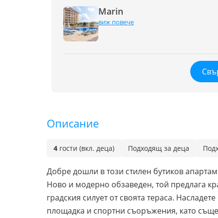
Marin
виж повече
Свъ
Описание
4
гости (вкл. деца)
Подходящ за деца
Под
Добре дошли в този стилен бутиков апартам
Ново и модерно обзаведен, той предлага кр
градския силует от своята тераса. Насладете
площадка и спортни съоръжения, като съще