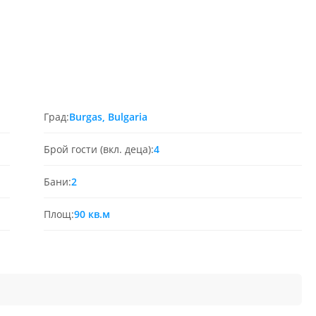
Град:
Burgas, Bulgaria
Брой гости (вкл. деца):
4
Бани:
2
Площ:
90 кв.м