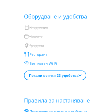
Обoрудване и удобства
Хладилник
Кафене
Градина
Ресторант
Безплатен Wi-Fi
Покажи всички 23 удобства
Правила за настаняване
Позволено за домашни любимци