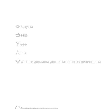
Закуска
BBQ
Бар
SPA
Wi-Fi се доплаща допълнително на рецепцията
Разрешено за пушачи