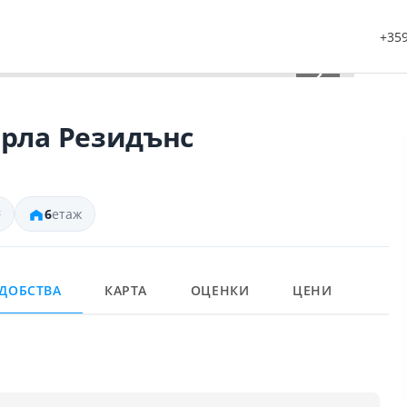
+359
›
ерла Резидънс
²
6
етаж
ДОБСТВА
КАРТА
ОЦЕНКИ
ЦЕНИ