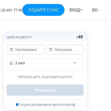
ОТДАЙТЕ С НАС
ВХОД
BG
 (2) 491 77 96
Покажи всички 30 снимки
+23
65
€
ЦЕНА НА ДЕН ОТ
1 гост
Изберете дати, за да видите цените.
Резервирай
Сигурно резервиране през arendoo.bg