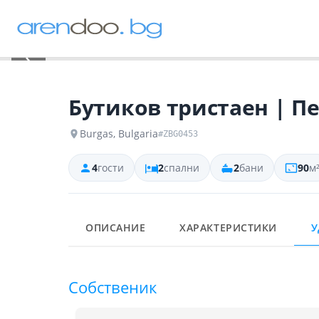
‹
Бутиков тристаен | П
Burgas, Bulgaria
#ZBG0453
4
гости
2
спални
2
бани
90
м
ОПИСАНИЕ
ХАРАКТЕРИСТИКИ
У
Собственик