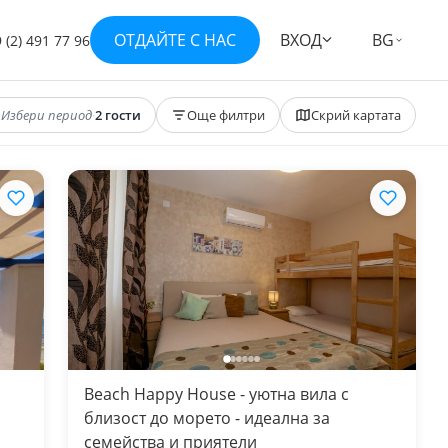
ОТДАЙТЕ С НАС
ВХОД
BG
 (2) 491 77 96
Избери период
·
2 гости
Още филтри
Скрий картата
Beach Happy House - уютна вила с
близост до морето - идеална за
семейства и приятели