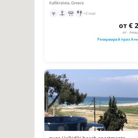
Kallikrateia, Greece
+2 още
от € 
от · /но
Резервирай през Ar