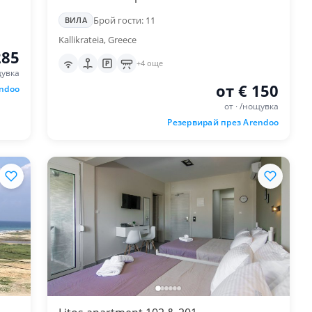
Брой гости: 11
ВИЛА
Kallikrateia, Greece
285
+4 още
щувка
от € 150
endoo
от · /нощувка
Резервирай през Arendoo