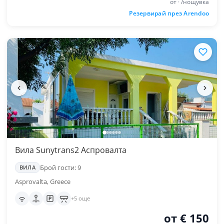
от · /нощувка
Резервирай през Arendoo
Вила Sunytrans2 Аспровалта
Брой гости: 9
ВИЛА
Asprovalta, Greece
+5 още
от € 150