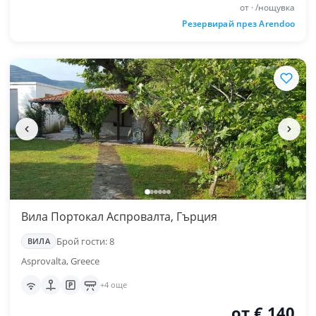
от · /нощувка
Резервирай през Arendoo
Вила Портокал Аспровалта, Гърция
Брой гости: 8
ВИЛА
Asprovalta, Greece
+4 още
от € 140