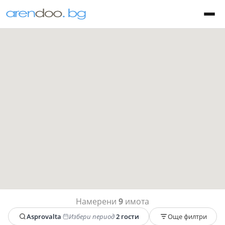
Намерени
9
имота
Asprovalta
·
Избери период
·
2 гости
Още филтри