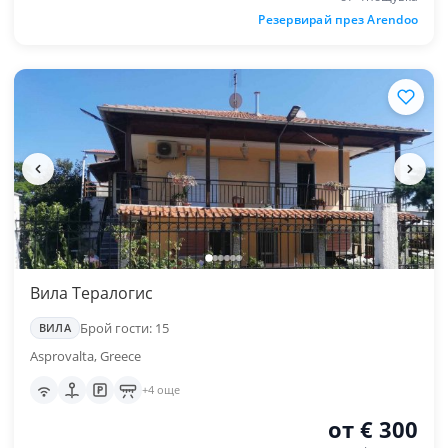
Резервирай през Arendoo
Вила Тералогис
Брой гости: 15
ВИЛА
Asprovalta, Greece
+4 още
от € 300