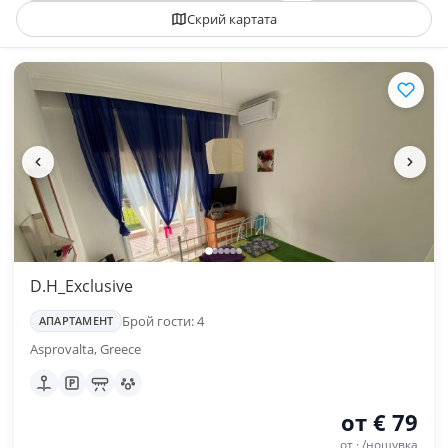
Скрий картата
D.H_Exclusive
Брой гости: 4
АПАРТАМЕНТ
Asprovalta, Greece
от € 79
от · /нощувка