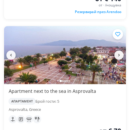
от · /нощувка
Резервирай през Arendoo
Apartment next to the sea in Asprovalta
Брой гости: 5
АПАРТАМЕНТ
Asprovalta, Greece