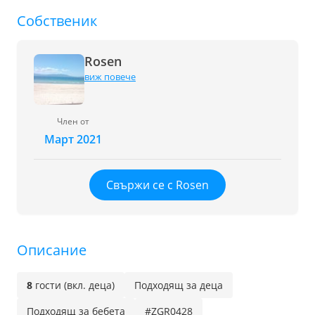
Собственик
Rosen
виж повече
Член от
Март 2021
Свържи се с Rosen
Описание
8
гости (вкл. деца)
Подходящ за деца
Подходящ за бебета
#ZGR0428