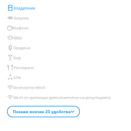
Хладилник
Закуска
Кафене
BBQ
Градина
Бар
Ресторант
SPA
Безплатен Wi-Fi
Wi-Fi се доплаща допълнително на рецепцията
Покажи всички 23 удобства