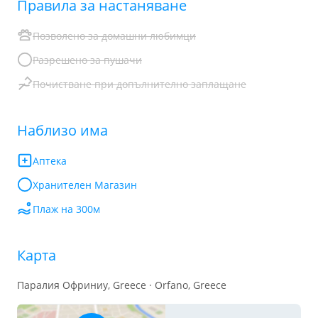
Правила за настаняване
Позволено за домашни любимци
Разрешено за пушачи
Почистване при допълнително заплащане
Наблизо има
Аптека
Хранителен Mагазин
Плаж на 300м
Карта
Паралия Офриниу, Greece · Orfano, Greece