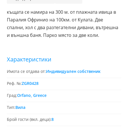
къщата се намира на 300 м. от плажната ивица в
Паралия Офринио на 100км. от Кулата. Две
спални, хол с два разтегателни дивани, вътрешна
и външна баня. Парко място за две коли.
Характеристики
Имота се отдава от:
Индивидуален собственик
Реф. №:
ZGR0428
Град:
Orfano, Greece
Тип:
Вила
Брой гости (вкл. деца):
8