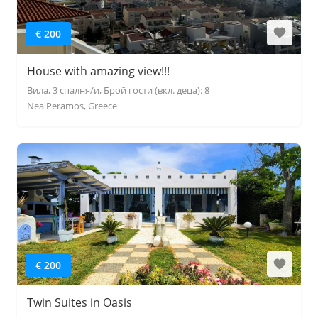
€ 200
House with amazing view!!!
Вила, 3 спалня/и, Брой гости (вкл. деца): 8
Nea Peramos, Greece
€ 200
Twin Suites in Oasis