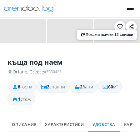
‹
›
Покажи всички 12 снимки
къща под наем
Orfano, Greece
#ZGR0428
8
гости
2
спални
2
бани
60
м²
1
етаж
ОПИСАНИЕ
ХАРАКТЕРИСТИКИ
УДОБСТВА
КАРТА