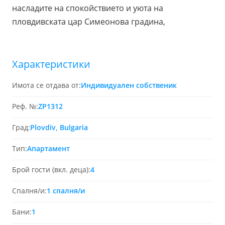
насладите на спокойствието и уюта на
пловдивската цар Симеонова градина,
Характеристики
Имота се отдава от:
Индивидуален собственик
Реф. №:
ZP1312
Град:
Plovdiv, Bulgaria
Тип:
Апартамент
Брой гости (вкл. деца):
4
Спалня/и:
1 спалня/и
Бани:
1