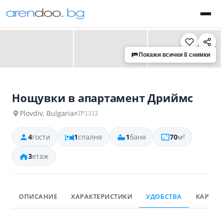
‹
›
Покажи всички 8 снимки
Нощувки в апартамент Дриймс
Plovdiv, Bulgaria
#ZP1312
4
гости
1
спалня
1
баня
70
м²
3
етаж
ОПИСАНИЕ
ХАРАКТЕРИСТИКИ
УДОБСТВА
КАРТА