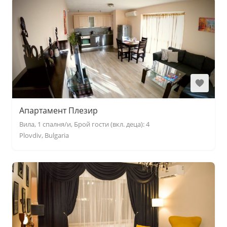
Апартамент Плезир
Вила, 1 спалня/и, Брой гости (вкл. деца): 4
Plovdiv, Bulgaria