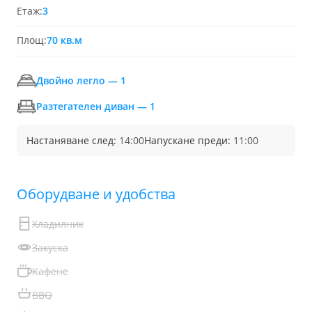
Етаж:
3
Площ:
70 кв.м
Двойно легло — 1
Разтегателен диван — 1
Настаняване след:
14:00
Напускане преди:
11:00
Обoрудване и удобства
Хладилник
Закуска
Кафене
BBQ