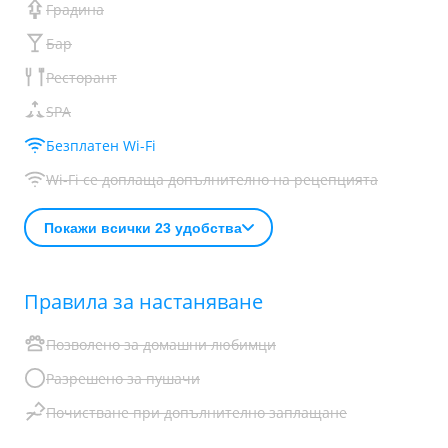
Градина
Бар
Ресторант
SPA
Безплатен Wi-Fi
Wi-Fi се доплаща допълнително на рецепцията
Покажи всички 23 удобства
Правила за настаняване
Позволено за домашни любимци
Разрешено за пушачи
Почистване при допълнително заплащане