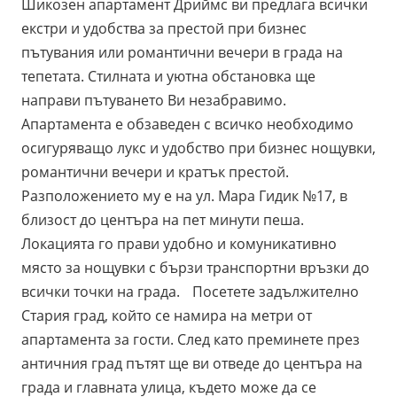
Шикозен апартамент Дриймс ви предлага всички
екстри и удобства за престой при бизнес
пътувания или романтични вечери в града на
тепетата. Стилната и уютна обстановка ще
направи пътуването Ви незабравимо.
Апартамента е обзаведен с всичко необходимо
осигуряващо лукс и удобство при бизнес нощувки,
романтични вечери и кратък престой.
Разположението му е на ул. Мара Гидик №17, в
близост до центъра на пет минути пеша.
Локацията го прави удобно и комуникативно
място за нощувки с бързи транспортни връзки до
всички точки на града. Посетете задължително
Стария град, който се намира на метри от
апартамента за гости. След като преминете през
античния град пътят ще ви отведе до центъра на
града и главната улица, където може да се