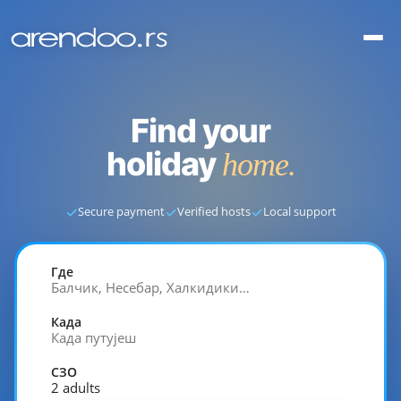
Find your
holiday
home.
✓
✓
✓
Secure payment
Verified hosts
Local support
Где
Балчик, Несебар, Халкидики…
Када
Када путујеш
СЗО
2 adults