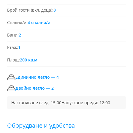
Брой гости (вкл. деца):
8
Спалня/и:
4 спалня/и
Бани:
2
Етаж:
1
Площ:
200 кв.м
Единично легло — 4
Двойно легло — 2
Настаняване след:
15:00
Напускане преди:
12:00
Обoрудване и удобства