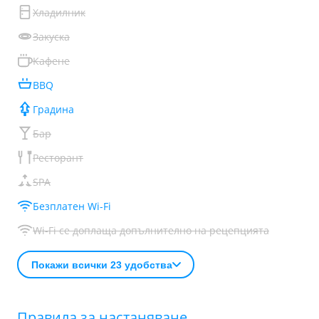
Хладилник
Закуска
Кафене
BBQ
Градина
Бар
Ресторант
SPA
Безплатен Wi-Fi
Wi-Fi се доплаща допълнително на рецепцията
Покажи всички 23 удобства
Правила за настаняване