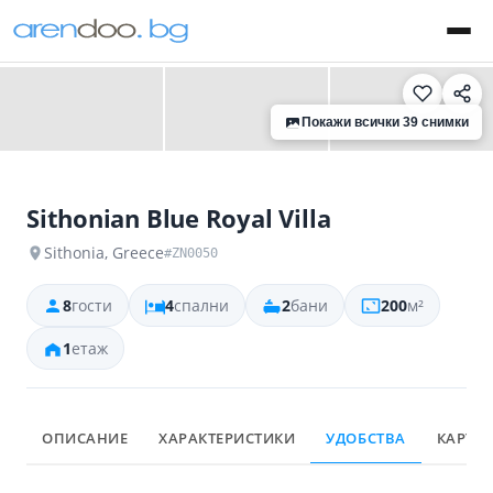
‹
›
Покажи всички 39 снимки
Sithonian Blue Royal Villa
Sithonia, Greece
#ZΝ0050
8
гости
4
спални
2
бани
200
м²
1
етаж
ОПИСАНИЕ
ХАРАКТЕРИСТИКИ
УДОБСТВА
КАРТА