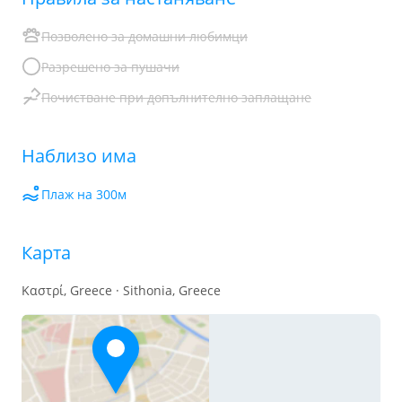
Позволено за домашни любимци
Разрешено за пушачи
Почистване при допълнително заплащане
Наблизо има
Плаж на 300м
Карта
Καστρί, Greece · Sithonia, Greece