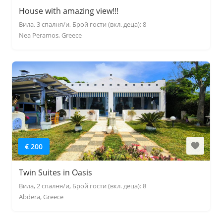
House with amazing view!!!
Вила, 3 спалня/и, Брой гости (вкл. деца): 8
Nea Peramos, Greece
€ 200
Twin Suites in Oasis
Вила, 2 спалня/и, Брой гости (вкл. деца): 8
Abdera, Greece