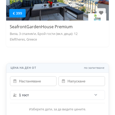
€ 399
SeafrontGardenHouse Premium
Вила, 3 спалня/и, Брой гости (вкл. деца): 12
Eleftheres, Greece
по запитване
ЦЕНА НА ДЕН ОТ
1 гост
Изберете дати, за да видите цените.