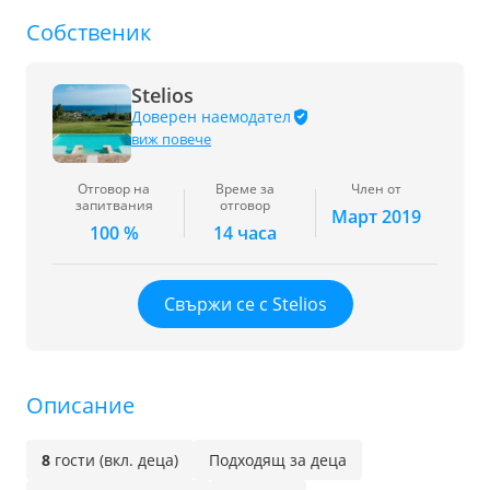
Собственик
Stelios
Доверен наемодател
виж повече
Отговор на
Време за
Член от
запитвания
отговор
Март 2019
100 %
14 часа
Свържи се с Stelios
Описание
8
гости (вкл. деца)
Подходящ за деца