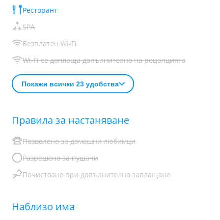
Ресторант
SPA
Безплатен Wi-Fi
Wi-Fi се доплаща допълнително на рецепцията
Покажи всички 23 удобства
Правила за настаняване
Позволено за домашни любимци
Разрешено за пушачи
Почистване при допълнително заплащане
Наблизо има