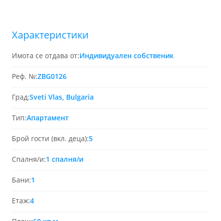
Характеристики
Имота се отдава от:
Индивидуален собственик
Реф. №:
ZBG0126
Град:
Sveti Vlas, Bulgaria
Тип:
Апартамент
Брой гости (вкл. деца):
5
Спалня/и:
1 спалня/и
Бани:
1
Етаж:
4