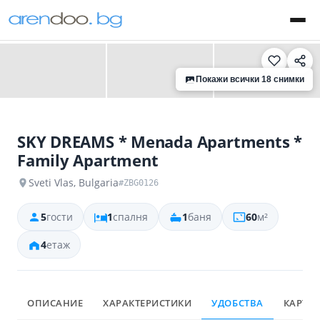
‹
›
Покажи всички 18 снимки
SKY DREAMS * Menada Apartments *
Family Apartment
Sveti Vlas, Bulgaria
#ZBG0126
5
гости
1
спалня
1
баня
60
м²
4
етаж
ОПИСАНИЕ
ХАРАКТЕРИСТИКИ
УДОБСТВА
КАРТА