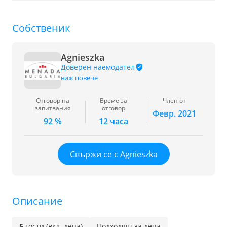
Собственик
Agnieszka
Доверен наемодател
виж повече
Отговор на
Време за
Член от
запитвания
отговор
Февр. 2021
92 %
12 часа
Свържи се с Agnieszka
Описание
5
гости (вкл. деца)
Подходящ за деца