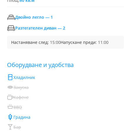
Площ:
60 кв.м
Двойно легло — 1
Разтегателен диван — 2
Настаняване след:
15:00
Напускане преди:
11:00
Обoрудване и удобства
Хладилник
Закуска
Кафене
BBQ
Градина
Бар