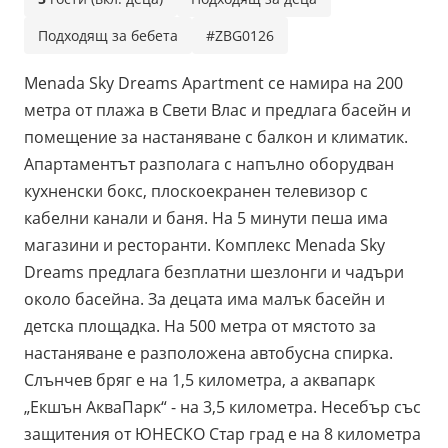
Подходящ за бебета
#ZBG0126
Menada Sky Dreams Apartment се намира на 200
метра от плажа в Свети Влас и предлага басейн и
помещениe за настаняване с балкон и климатик.
Апартаментът разполага с напълно оборудван
кухненски бокс, плоскоекранен телевизор с
кабелни канали и баня. На 5 минути пеша има
магазини и ресторанти. Комплекс Menada Sky
Dreams предлага безплатни шезлонги и чадъри
около басейна. За децата има малък басейн и
детска площадка. На 500 метра от мястото за
настаняване е разположена автобусна спирка.
Слънчев бряг е на 1,5 километра, а аквапарк
„Екшън АкваПарк“ - на 3,5 километра. Несебър със
защитения от ЮНЕСКО Стар град е на 8 километра