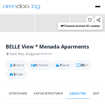
‹
›
Покажи всички 40 снимки
BELLE View * Menada Aparments
Sveti Vlas, Bulgaria
#ZBG0104
5
гости
1
спалня
1
баня
35
м²
3
етаж
ОПИСАНИЕ
ХАРАКТЕРИСТИКИ
УДОБСТВА
КАРТА