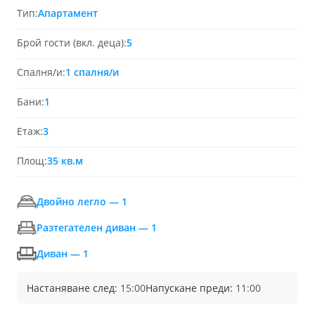
Тип:
Апартамент
Брой гости (вкл. деца):
5
Спалня/и:
1 спалня/и
Бани:
1
Етаж:
3
Площ:
35 кв.м
Двойно легло — 1
Разтегателен диван — 1
Диван — 1
Настаняване след:
15:00
Напускане преди:
11:00