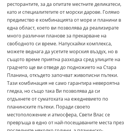
ресторантите, за да опитате местните деликатеси,
като и специалитетите от морски дарове. Голямо
предимство е комбинацията от море и планини в
една област, което ви позволява да реализирате
много различни планове за прекарване на
свободното си време. Напускайки комплекса,
можете веднага да усетите морския въздух, но в
същото време приятна разходка сред улиците на
градчето ще ви отведе до подножието на Стара
Планина, откъдето започват живописни пътеки.
Тази комбинация не само гарантира невероятна
гледка, но също така Ви позволява да си
отдъхнете от суматохата на ежедневието по
планинските пътеки. Поради своето
местоположение и атмосфера, Свети Влас се
превръща в едно от най-посещаваните места през
последните няколко години, а планинско-