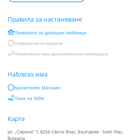
Правила за настаняване
Позволено за домашни любимци
Разрешено за пушачи
Почистване при допълнително заплащане
Наблизо има
Хранителен Mагазин
Плаж на 300м
Карта
ул. „Сирена“ 7, 8256 Свети Влас, България · Sveti Vlas,
Bulgaria