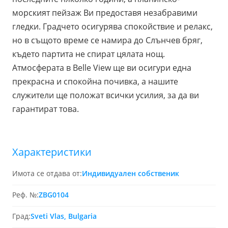
морският пейзаж Ви предоставя незабравими
гледки. Градчето осигурява спокойствие и релакс,
но в същото време се намира до Слънчев бряг,
където партита не спират цялата нощ.
Атмосферата в Belle View ще ви осигури една
прекрасна и спокойна почивка, а нашите
служители ще положат всички усилия, за да ви
гарантират това.
Характеристики
Имота се отдава от:
Индивидуален собственик
Реф. №:
ZBG0104
Град:
Sveti Vlas, Bulgaria