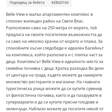
Подходящ за бебета
#ZBG0104
Belle View е малък апартаментен комплекс в
спокоен жилищен район на Свети Влас.
Разположен само на 250 метра от морето, той
предлага на своите посетители възможността да
са само на няколко крачки от морето и плажа. За
спокойните късни следобеди е идеален басейнът
на комплекса, който разполага и с плитка част за
деца. Комплексът Belle View е идеалното място за
семейна почивка с деца. Кратка разходка Ви дели
от центъра на града, където можете да намерите
множество ресторанти и магазини. На главната
туристическа улица можете да си купите сувенир
от фантастична почивка, както и да пазарувате в
супермаркети и да си купите пресни плодове и
зеленчуци. Наблизо можете да посетите някой от