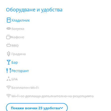
Обoрудване и удобства
Хладилник
Закуска
Кафене
BBQ
Градина
Бар
Ресторант
SPA
Безплатен Wi-Fi
Wi-Fi се доплаща допълнително на рецепцията
Покажи всички 23 удобства