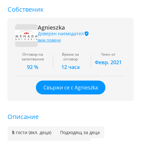
Собственик
Agnieszka
Доверен наемодател
виж повече
Отговор на
Време за
Член от
запитвания
отговор
Февр. 2021
92 %
12 часа
Свържи се с Agnieszka
Описание
5
гости (вкл. деца)
Подходящ за деца