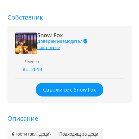
Собственик
Snow Fox
Доверен наемодател
виж повече
Член от
Ян. 2019
Свържи се с Snow Fox
Описание
6
гости (вкл. деца)
Подходящ за деца