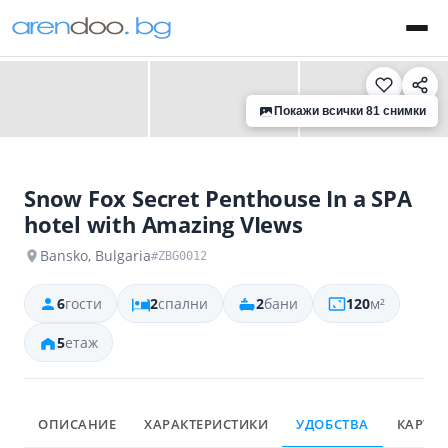
‹
›
Покажи всички 81 снимки
Snow Fox Secret Penthouse In a SPA
hotel with Amazing VIews
Bansko, Bulgaria
#ZBG0012
6
гости
2
спални
2
бани
120
м²
5
етаж
ОПИСАНИЕ
ХАРАКТЕРИСТИКИ
УДОБСТВА
КАРТА