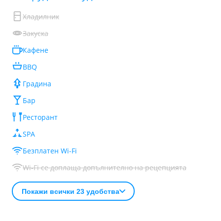
Хладилник
Закуска
Кафене
BBQ
Градина
Бар
Ресторант
SPA
Безплатен Wi-Fi
Wi-Fi се доплаща допълнително на рецепцията
Покажи всички 23 удобства