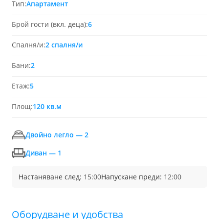
Тип:
Апартамент
Брой гости (вкл. деца):
6
Спалня/и:
2 спалня/и
Бани:
2
Етаж:
5
Площ:
120 кв.м
Двойно легло — 2
Диван — 1
Настаняване след:
15:00
Напускане преди:
12:00
Обoрудване и удобства