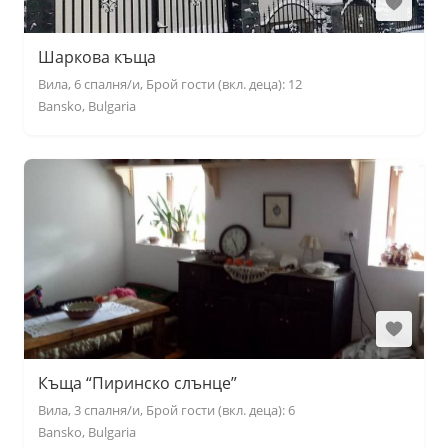
Шаркова къща
Вила, 6 спалня/и, Брой гости (вкл. деца): 12
Bansko, Bulgaria
Къща “Пиринско слънце”
Вила, 3 спалня/и, Брой гости (вкл. деца): 6
Bansko, Bulgaria