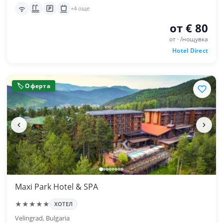
+4 още
от € 80
от · /нощувка
Hotel Direct
🏷 Оферта
Maxi Park Hotel & SPA
★★★★★
ХОТЕЛ
Velingrad, Bulgaria