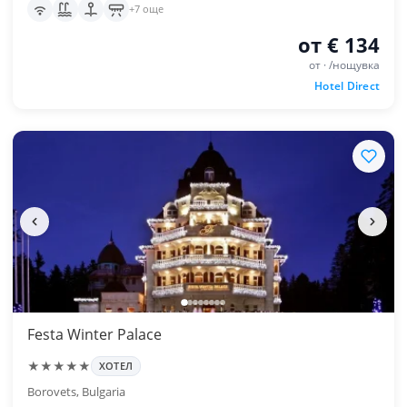
+7 още
от € 134
от · /нощувка
Hotel Direct
Festa Winter Palace
★★★★★
ХОТЕЛ
Borovets, Bulgaria