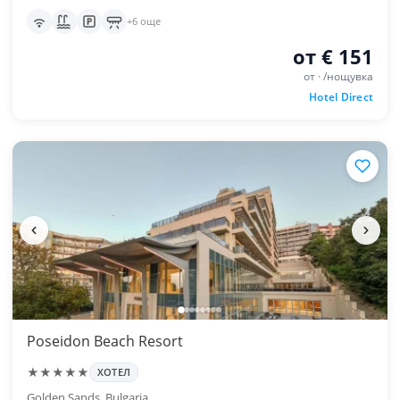
+6 още
от € 151
от · /нощувка
Hotel Direct
Poseidon Beach Resort
★★★★★
ХОТЕЛ
Golden Sands, Bulgaria