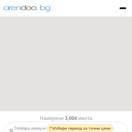
Намерени
3,004
имота
Избери локация
·
Избери период за точни цени
·