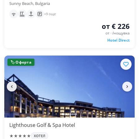
Sunny Beach, Bulgaria
+9 още
от € 226
от · /нощувка
Hotel Direct
🏷 Оферта
Lighthouse Golf & Spa Hotel
★★★★★
ХОТЕЛ