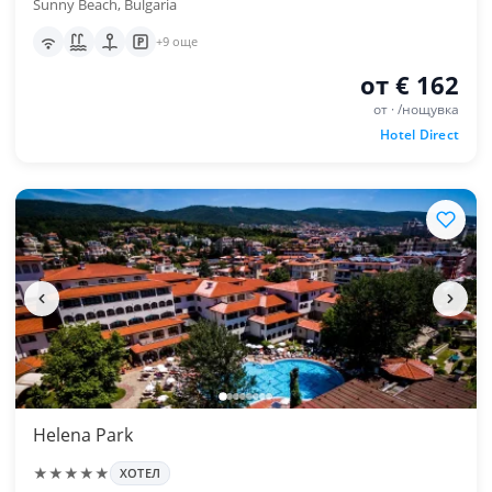
Sunny Beach, Bulgaria
+9 още
от € 162
от · /нощувка
Hotel Direct
Helena Park
★★★★★
ХОТЕЛ