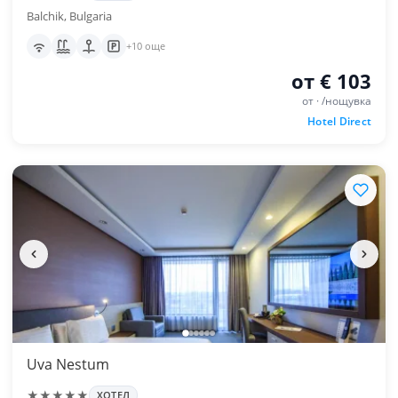
Balchik, Bulgaria
+10 още
от € 103
от · /нощувка
Hotel Direct
Uva Nestum
★★★★★
ХОТЕЛ