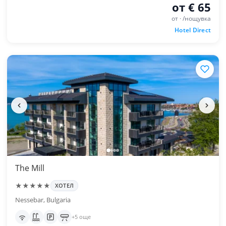
от € 65
от · /нощувка
Hotel Direct
The Mill
★★★★★
ХОТЕЛ
Nessebar, Bulgaria
+5 още