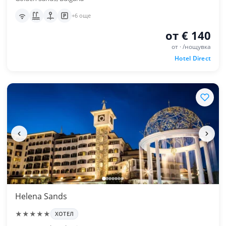
+6 още
от € 140
от · /нощувка
Hotel Direct
Helena Sands
★★★★★
ХОТЕЛ