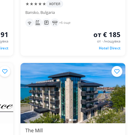
★★★★★
ХОТЕЛ
Bansko, Bulgaria
+6 още
 91
от € 185
щувка
от · /нощувка
irect
Hotel Direct
The Mill