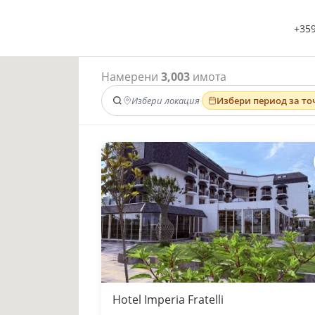
+359
Намерени
3,003
имота
Избери локация
·
Избери период за то
Hotel Imperia Fratelli