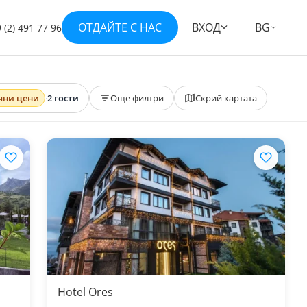
ОТДАЙТЕ С НАС
ВХОД
BG
 (2) 491 77 96
чни цени
·
2 гости
Още филтри
Скрий картата
Hotel Ores