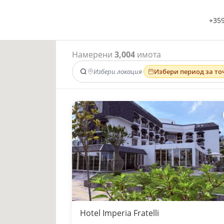
+359
Намерени
3,004
имота
Избери локация
·
Избери период за то
Hotel Imperia Fratelli