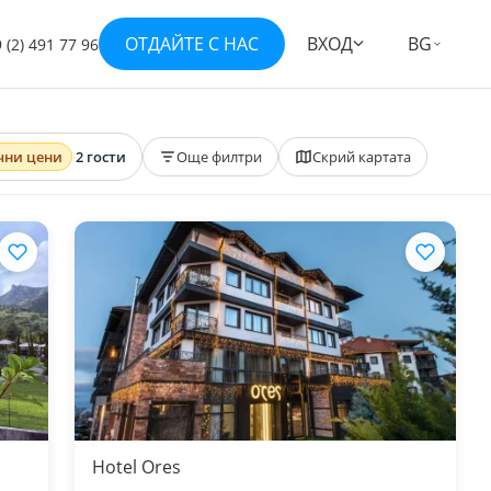
ОТДАЙТЕ С НАС
ВХОД
BG
 (2) 491 77 96
чни цени
·
2 гости
Още филтри
Скрий картата
Hotel Ores