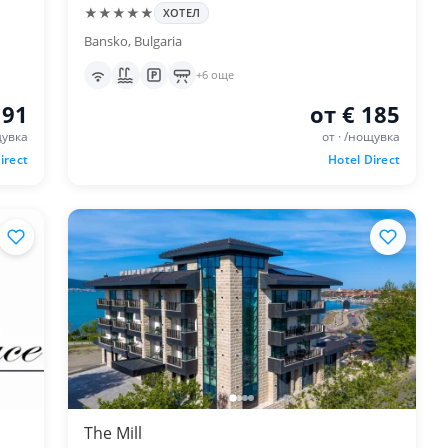
★★★★★
ХОТЕЛ
Bansko, Bulgaria
+6 още
 91
от € 185
щувка
от · /нощувка
irect
Hotel Direct
The Mill