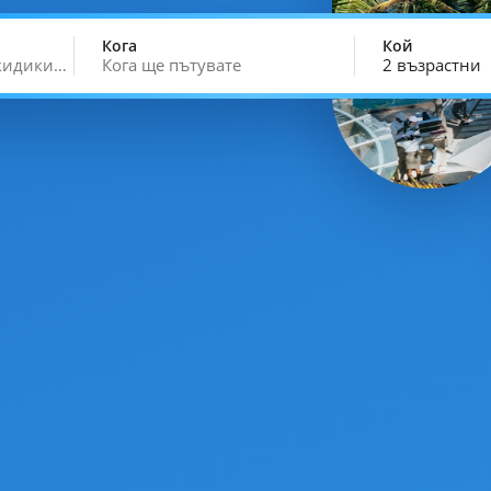
Кога
Кой
лкидики…
Кога ще пътувате
2 възрастни