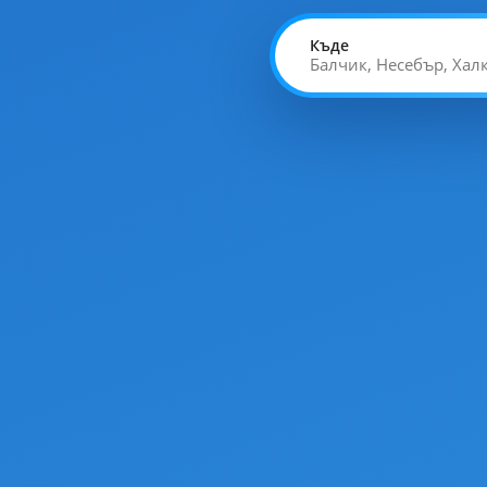
Къде
Балчик, Несебър, Ха