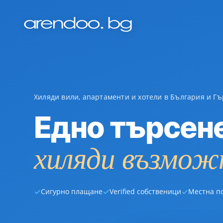
Хиляди вили, апартаменти и хотели в България и Г
Едно търсен
хиляди възмож
✓
✓
✓
Сигурно плащане
Verified собственици
Местна п