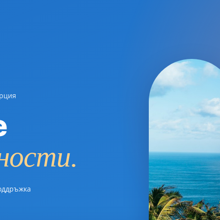
ърция
е
ности.
оддръжка