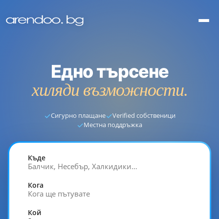
Едно търсене
хиляди възможности.
✓
✓
Сигурно плащане
Verified собственици
✓
Местна поддръжка
Къде
Балчик, Несебър, Халкидики…
Кога
Кога ще пътувате
Кой