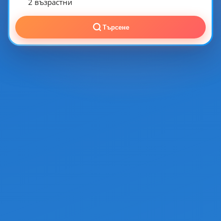
2 възрастни
Търсене