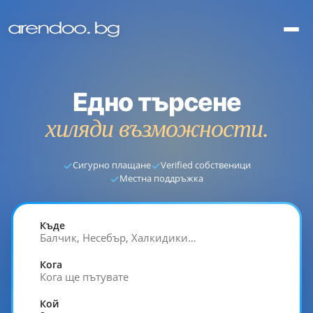
Едно търсене
хиляди възможности.
✓
✓
Сигурно плащане
Verified собственици
✓
Местна поддръжка
Къде
Балчик, Несебър, Халкидики…
Кога
Кога ще пътувате
Кой