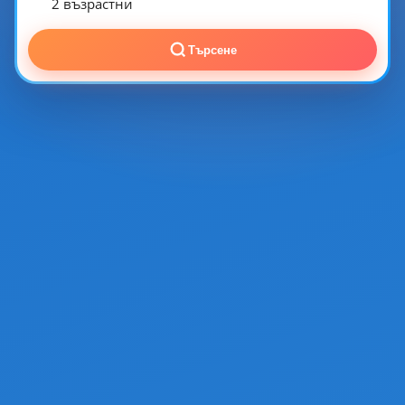
2 възрастни
Търсене