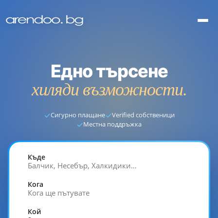
Едно търсене
хиляди възможности.
✓
✓
Сигурно плащане
Verified собственици
✓
Местна поддръжка
Къде
Балчик, Несебър, Халкидики…
Кога
Кога ще пътувате
Кой