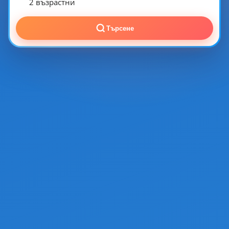
2 възрастни
Търсене